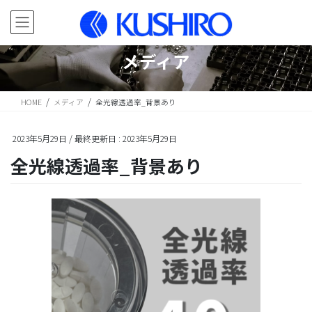
コ
ナ
ン
ビ
テ
ゲ
ン
ー
メディア
ツ
シ
に
ョ
移
ン
HOME
メディア
全光線透過率_背景あり
動
に
移
動
2023年5月29日
/ 最終更新日 :
2023年5月29日
全光線透過率_背景あり