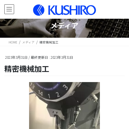
コ
ナ
ン
ビ
テ
ゲ
ン
ー
メディア
ツ
シ
に
ョ
移
ン
HOME
メディア
精密機械加工
動
に
移
動
2023年3月31日
/ 最終更新日 :
2023年3月31日
精密機械加工