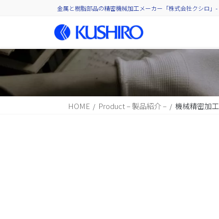
コ
ナ
金属と樹脂部品の精密機械加工メーカー「株式会社クシロ」- 
ン
ビ
テ
ゲ
ン
ー
ツ
シ
に
ョ
移
ン
HOME
Product – 製品紹介 –
機械精密加工 (
動
に
移
動