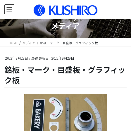
コ
ナ
ン
ビ
テ
ゲ
ン
ー
メディア
ツ
シ
に
ョ
移
ン
HOME
メディア
銘板・マーク・目盛板・グラフィック板
動
に
移
動
2022年9月29日
/ 最終更新日 :
2022年9月29日
銘板・マーク・目盛板・グラフィッ
ク板