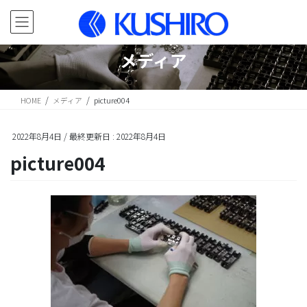
コ
ナ
ン
ビ
テ
ゲ
ン
ー
メディア
ツ
シ
に
ョ
移
ン
HOME
メディア
picture004
動
に
移
動
2022年8月4日
/ 最終更新日 :
2022年8月4日
picture004